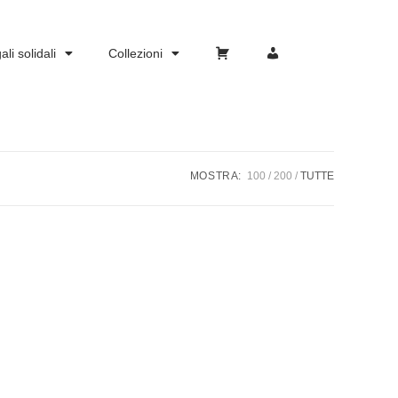
li solidali
Collezioni
Carrello
Account
MOSTRA:
100
200
TUTTE