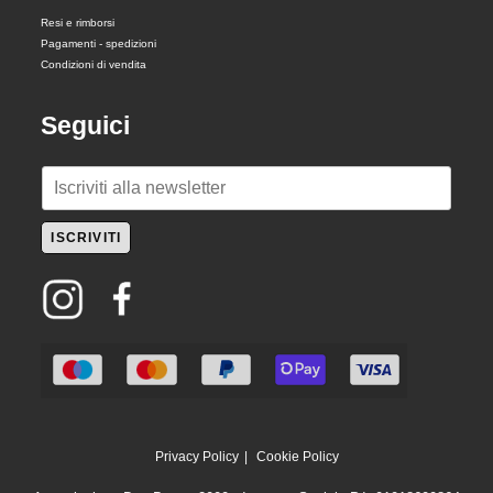
Resi e rimborsi
Pagamenti - spedizioni
Condizioni di vendita
Seguici
E
m
a
ISCRIVITI
i
l
*
Privacy Policy
Cookie Policy