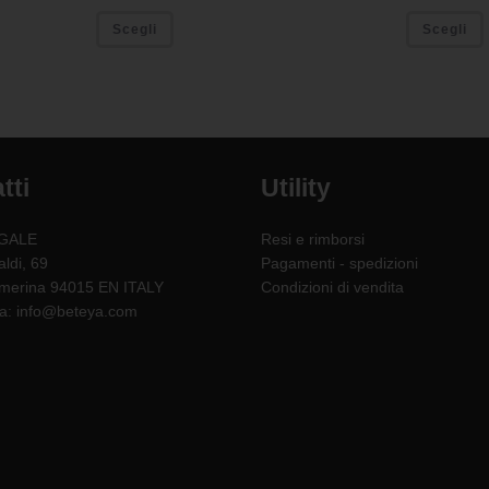
Scegli
Scegli
tti
Utility
GALE
Resi e rimborsi
aldi, 69
Pagamenti - spedizioni
rmerina 94015 EN ITALY
Condizioni di vendita
za: info@beteya.com