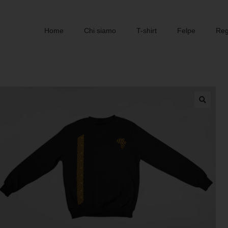
Home
Chi siamo
T-shirt
Felpe
Rega