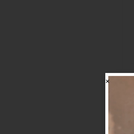
D
F
G
I
C
T
P