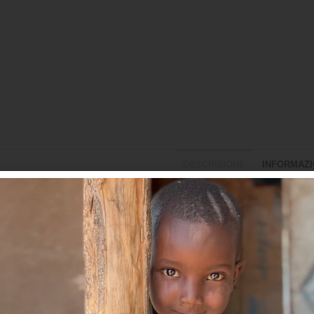
DESCRIZIONE
INFORMAZI
escrizione
elpa girocollo, polsi colletto e fondo in costina, manica raglan per una 
uida taglie vedi mail precedente
n informazioni aggiuntive:
omposizione: 65% cotone 35% poliestere
aglie: S, M, L, XL, XXL
eso: 290 g