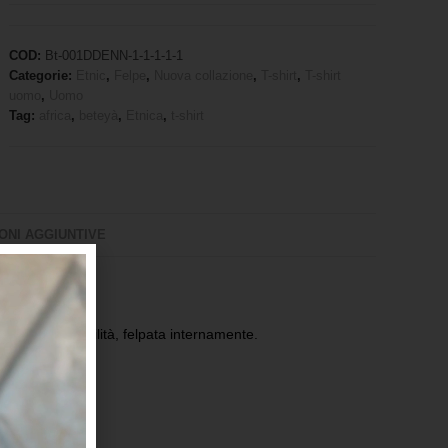
COD:
Bt-001DDENN-1-1-1-1-1
Categorie:
Etnic
,
Felpe
,
Nuova collazione
,
T-shirt
,
T-shirt
uomo
,
Uomo
Tag:
africa
,
beteyà
,
Etnica
,
t-shirt
ONI AGGIUNTIVE
maggiore vestibilità, felpata internamente.