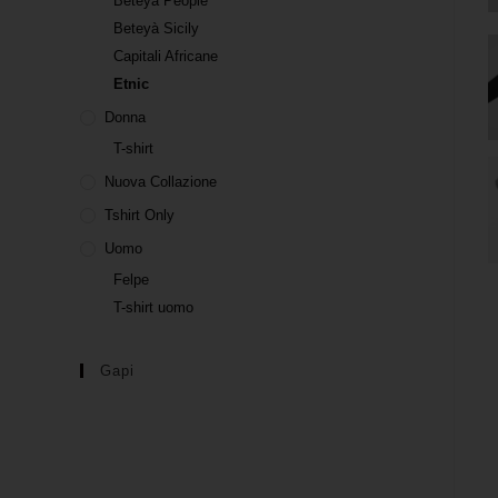
Beteyà People
Beteyà Sicily
Capitali Africane
Etnic
Donna
T-shirt
Nuova Collazione
Tshirt Only
Uomo
Felpe
T-shirt uomo
Gapi