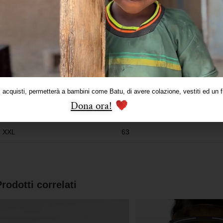
Taglia
Petto
S
51
M
54
L
57
i acquisti, permetterà a bambini come Batu, di avere colazione, vestiti ed un f
Dona ora!
XL
60
XXL
63
Prodotti correlati