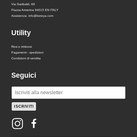
Via Garibaldi, 69
Piazza Armerina 94015 EN ITALY
Assistenza: info@beteya.com
Utility
Resi e rimborsi
Pagamenti - spedizioni
Condizioni di vendita
Seguici
E
m
a
ISCRIVITI
i
l
*