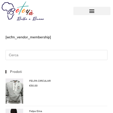
Carrello
Account
[wcfm_vendor_membership]
Prodoti
FELPA CIRCULAR
€
50,00
Felpa Etna