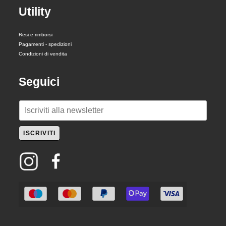
Utility
Resi e rimborsi
Pagamenti - spedizioni
Condizioni di vendita
Seguici
E
m
a
ISCRIVITI
i
l
*